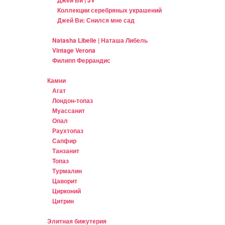
Коллекции серебряных украшений
Джей Ви: Снился мне сад
Natasha Libelle | Наташа Либель
Vintage Verona
Филипп Феррандис
Камни
Агат
Лондон-топаз
Муассанит
Опал
Раухтопаз
Сапфир
Танзанит
Топаз
Турмалин
Цаворит
Цирконий
Цитрин
Элитная бижутерия