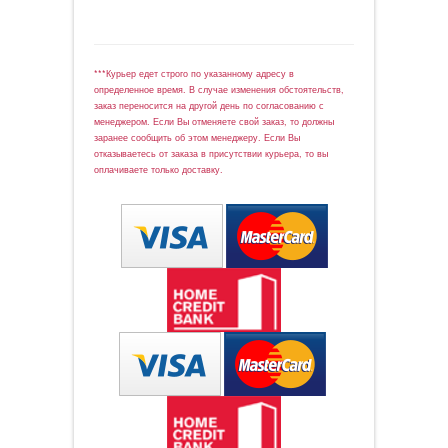
***Курьер едет строго по указанному адресу в
определенное время. В случае изменения обстоятельств,
заказ переносится на другой день по согласованию с
менеджером. Если Вы отменяете свой заказ, то должны
заранее сообщить об этом менеджеру. Если Вы
отказываетесь от заказа в присутствии курьера, то вы
оплачиваете только доставку.