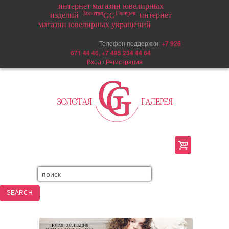
интернет магазин ювелирных
Золотая
Галерея
изделий
интернет
GG
магазин ювелирных украшений
Телефон поддержки:
+
7 926
671 44 46, +7 495 234 44 64
Вход
/
Регистрация