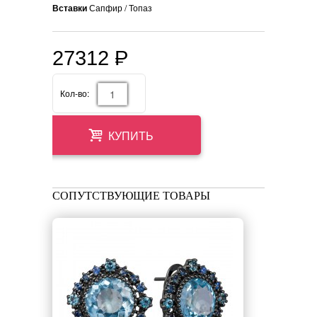
Вставки
Сапфир / Топаз
27312
P
=
Кол-во:
КУПИТЬ
СОПУТСТВУЮЩИЕ ТОВАРЫ