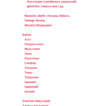
Коллекции серебряных украшений
Джей Ви: Снился мне сад
Natasha Libelle | Наташа Либель
Vintage Verona
Филипп Феррандис
Камни
Агат
Лондон-топаз
Муассанит
Опал
Раухтопаз
Сапфир
Танзанит
Топаз
Турмалин
Цаворит
Цирконий
Цитрин
Элитная бижутерия
Адреса магазинов