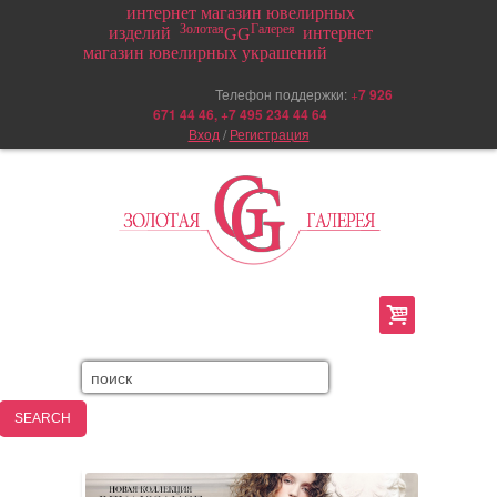
интернет магазин ювелирных
Золотая
Галерея
изделий
интернет
GG
магазин ювелирных украшений
Телефон поддержки:
+
7 926
671 44 46, +7 495 234 44 64
Вход
/
Регистрация