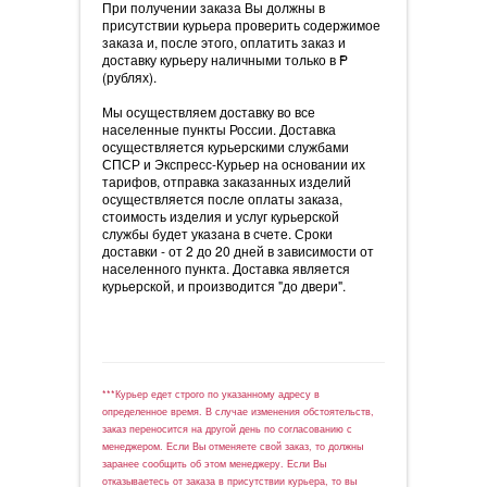
При получении заказа Вы должны в
присутствии курьера проверить содержимое
заказа и, после этого, оплатить заказ и
доставку курьеру наличными только в
=
P
(рублях).
Мы осуществляем доставку во все
населенные пункты России. Доставка
осуществляется курьерскими службами
СПСР и Экспресс-Курьер на основании их
тарифов, отправка заказанных изделий
осуществляется после оплаты заказа,
стоимость изделия и услуг курьерской
службы будет указана в счете. Сроки
доставки - от 2 до 20 дней в зависимости от
населенного пункта. Доставка является
курьерской, и производится "до двери".
***Курьер едет строго по указанному адресу в
определенное время. В случае изменения обстоятельств,
заказ переносится на другой день по согласованию с
менеджером. Если Вы отменяете свой заказ, то должны
заранее сообщить об этом менеджеру. Если Вы
отказываетесь от заказа в присутствии курьера, то вы