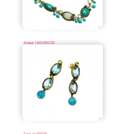
Колье 13G160C30
Серьги 00079