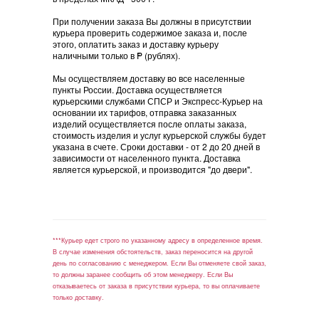
При получении заказа Вы должны в присутствии
курьера проверить содержимое заказа и, после
этого, оплатить заказ и доставку курьеру
наличными только в
=
P (рублях).
Мы осуществляем доставку во все населенные
пункты России. Доставка осуществляется
курьерскими службами СПСР и Экспресс-Курьер на
основании их тарифов, отправка заказанных
изделий осуществляется после оплаты заказа,
стоимость изделия и услуг курьерской службы будет
указана в счете. Сроки доставки - от 2 до 20 дней в
зависимости от населенного пункта. Доставка
является курьерской, и производится "до двери".
***Курьер едет строго по указанному адресу в определенное время.
В случае изменения обстоятельств, заказ переносится на другой
день по согласованию с менеджером. Если Вы отменяете свой заказ,
то должны заранее сообщить об этом менеджеру. Если Вы
отказываетесь от заказа в присутствии курьера, то вы оплачиваете
только доставку.