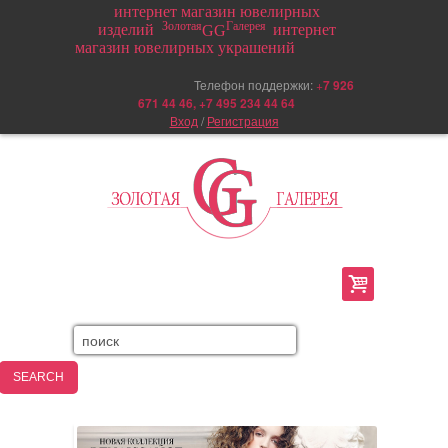
интернет магазин ювелирных
Золотая
Галерея
изделий
интернет
GG
магазин ювелирных украшений
Телефон поддержки:
+
7 926
671 44 46, +7 495 234 44 64
Вход
/
Регистрация