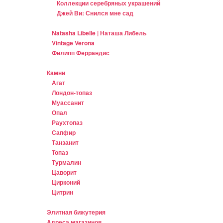
Коллекции серебряных украшений
Джей Ви: Снился мне сад
Natasha Libelle | Наташа Либель
Vintage Verona
Филипп Феррандис
Камни
Агат
Лондон-топаз
Муассанит
Опал
Раухтопаз
Сапфир
Танзанит
Топаз
Турмалин
Цаворит
Цирконий
Цитрин
Элитная бижутерия
Адреса магазинов