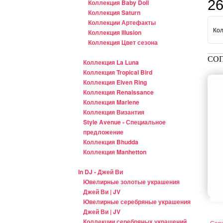
2
Коллекция Baby Doll
Коллекция Saturn
Коллекции Артефакты
Кол
Коллекция Illusion
Коллекция Цвет сезона
СО
Коллекция La Luna
Коллекция Tropical Bird
Коллекция Elven Ring
Коллекция Renaissance
Коллекция Marlene
Коллекция Византия
Style Avenue - Специальное
предложение
Коллекция Bhudda
Коллекция Manhetton
In DJ - Джей Ви
Ювелирные золотые украшения
Джей Ви | JV
Ювелирные серебряные украшения
Джей Ви | JV
Коллекции серебряных украшений
Сер