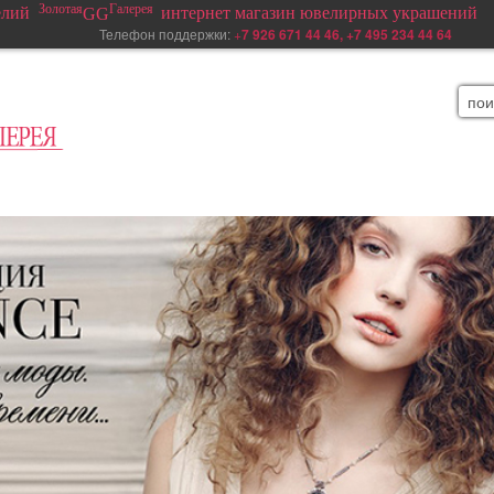
Золотая
Галерея
елий
интернет магазин ювелирных украшений
GG
елефон поддержки:
+
7 926 671 44 46, +7 495 234 44 64