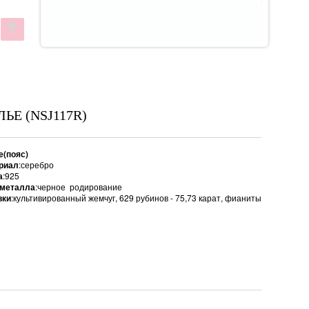
ЛЬЕ (NSJ117R)
е(пояс)
риал
:серебро
а
:925
 металла
:черное родирование
вки
:культивированный жемчуг, 629 рубинов - 75,73 карат, фианиты