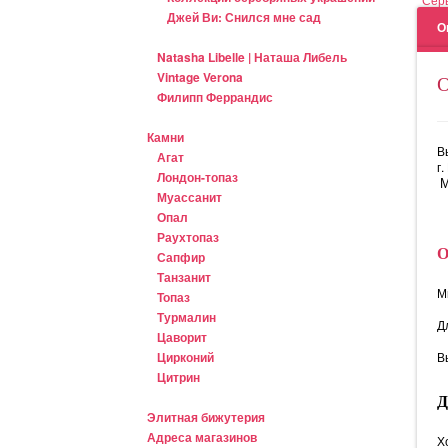
Джей Ви: Снился мне сад
О
Natasha Libelle | Наташа Либель
Vintage Verona
Филипп Феррандис
Камни
В
Агат
г
Лондон-топаз
М
Муассанит
Опал
Раухтопаз
Сапфир
Танзанит
М
Топаз
Турмалин
Д
Цаворит
Цирконий
В
Цитрин
Элитная бижутерия
Адреса магазинов
Х