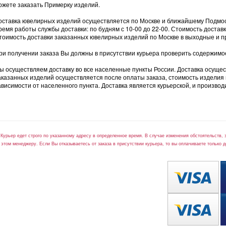
ожете заказать Примерку изделий.
оставка ювелирных изделий осуществляется по Москве и ближайшему Подмо
ремя работы службы доставки: по будням с 10-00 до 22-00. Стоимость доста
тоимость доставки заказанных ювелирных изделий по Москве в выходные и п
ри получении заказа Вы должны в присутствии курьера проверить содержимое 
ы осуществляем доставку во все населенные пункты России. Доставка осуще
аказанных изделий осуществляется после оплаты заказа, стоимость изделия и у
ависимости от населенного пункта. Доставка является курьерской, и производи
*Курьер едет строго по указанному адресу в определенное время. В случае изменения обстоятельств, 
 этом менеджеру. Если Вы отказываетесь от заказа в присутствии курьера, то вы оплачиваете только д