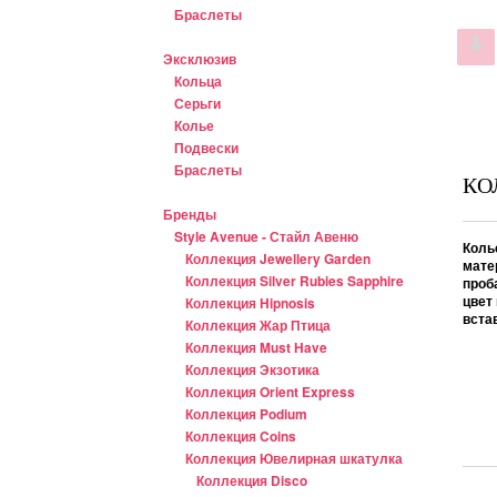
Браслеты
Эксклюзив
Кольца
Серьги
Колье
Подвески
Браслеты
КО
Бренды
Style Avenue - Стайл Авеню
Коль
Коллекция Jewellery Garden
мате
Коллекция Silver Rubies Sapphire
проб
цвет
Коллекция Hipnosis
вста
Коллекция Жар Птица
Коллекция Must Have
Коллекция Экзотика
Коллекция Orient Express
Коллекция Podium
Коллекция Coins
Коллекция Ювелирная шкатулка
Коллекция Disco