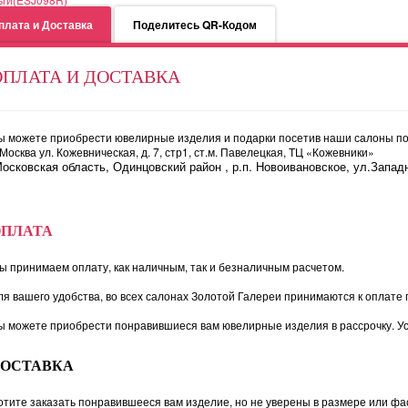
плата и Доставка
Поделитесь QR-Кодом
ОПЛАТА И ДОСТАВКА
ы можете приобрести ювелирные изделия и подарки посетив наши салоны по
. Москва ул. Кожевническая, д. 7, стр1, ст.м. Павелецкая, ТЦ «Кожевники»
осковская область, Одинцовский район , р.п. Новоивановское, ул.Западн
ОПЛАТА
ы принимаем оплату, как наличным, так и безналичным расчетом.
ля вашего удобства, во всех салонах Золотой Галереи принимаются к оплате 
ы можете приобрести понравившиеся вам ювелирные изделия в рассрочку. Ус
ДОСТАВКА
отите заказать понравившееся вам изделие, но не уверены в размере или фас