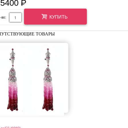
65400
P
=
-во:
КУПИТЬ
ПУТСТВУЮЩИЕ ТОВАРЫ
ьги(ESJ098R)