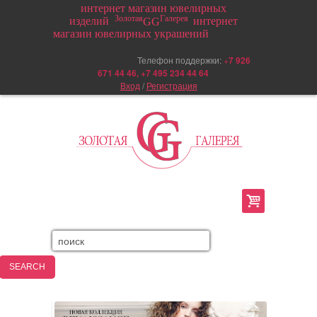
интернет магазин ювелирных
Золотая
Галерея
изделий
интернет
GG
магазин ювелирных украшений
Телефон поддержки:
+
7 926
671 44 46, +7 495 234 44 64
Вход
/
Регистрация