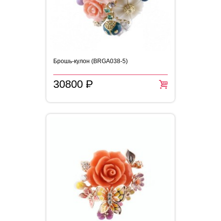
Брошь-кулон (BRGA038-5)
30800
P
=