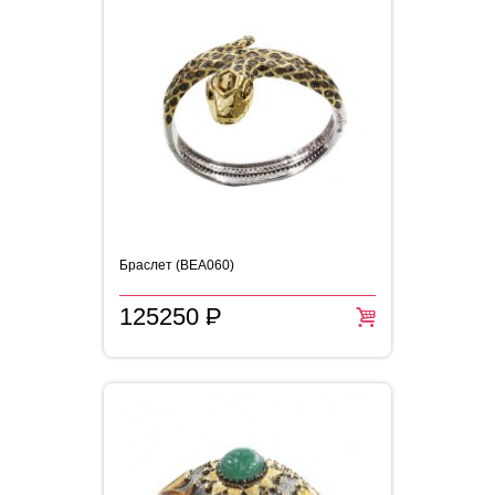
Браслет (BEA060)
125250
P
=