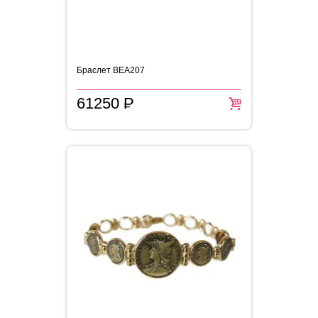
Браслет BEA207
61250
P
=