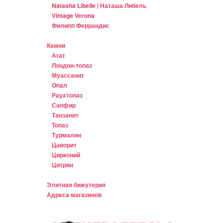
Natasha Libelle | Наташа Либель
Vintage Verona
Филипп Феррандис
Камни
Агат
Лондон-топаз
Муассанит
Опал
Раухтопаз
Сапфир
Танзанит
Топаз
Турмалин
Цаворит
Цирконий
Цитрин
Элитная бижутерия
Адреса магазинов