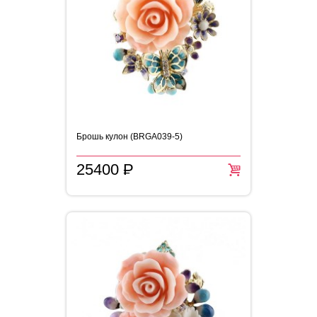
Брошь кулон (BRGA039-5)
25400
P
=