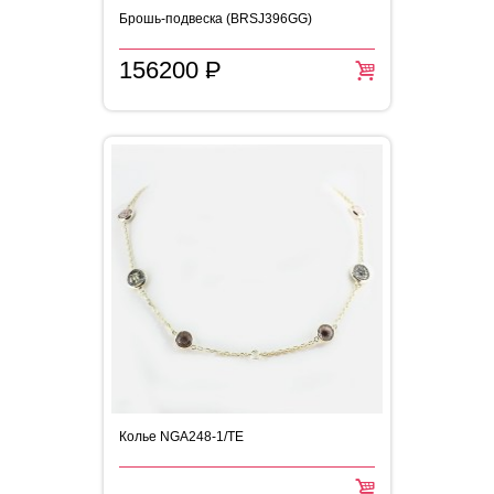
Брошь-подвеска (BRSJ396GG)
156200
P
=
Колье NGA248-1/TE