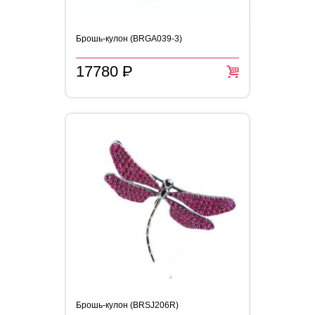
Брошь-кулон (BRGA039-3)
17780
P
=
Брошь-кулон (BRSJ206R)