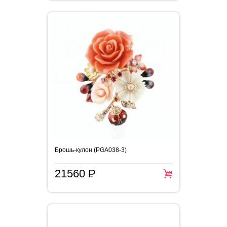
Брошь-кулон (PGA038-3)
21560
P
=