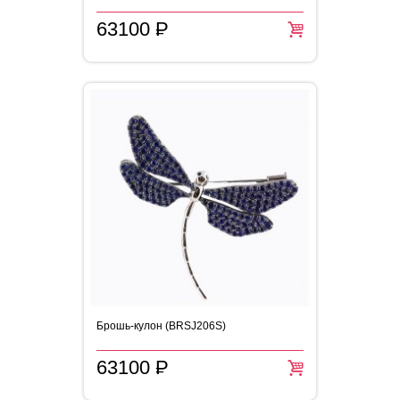
63100
P
=
Брошь-кулон (BRSJ206S)
63100
P
=