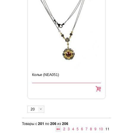
Колье (NEA051)
20
Товары с
201
по
206
из
206
2
3
4
5
6
7
8
9
10
11