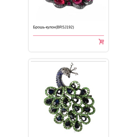
Брошь-кулон(BRSJ192)