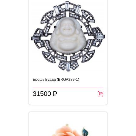
Брошь Будда (BRGA289-1)
31500
P
=