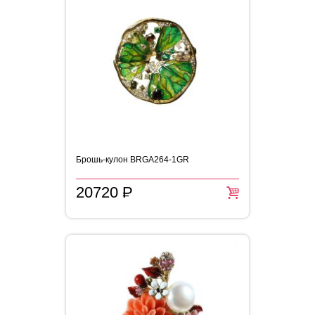
Брошь-кулон BRGA264-1GR
20720
P
=