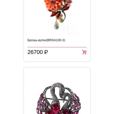
Брошь-кулон(BRGA100-3)
26700
P
=