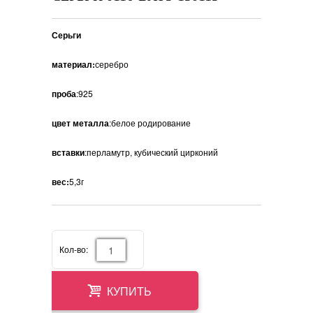
Серьги
материал:
серебро
проба
:925
цвет металла
:белое родирование
вставки
:перламутр, кубический цирконий
вес:
5,3г
Кол-во:
КУПИТЬ