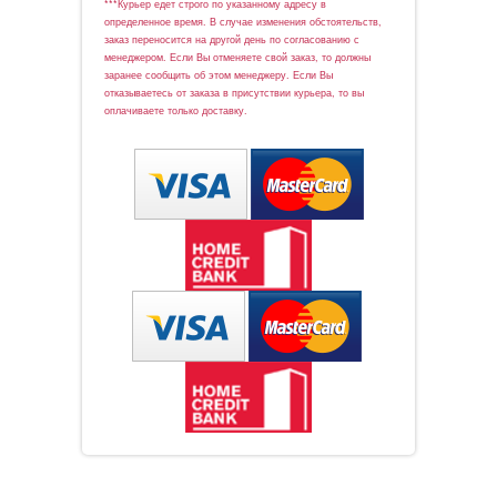
***Курьер едет строго по указанному адресу в
определенное время. В случае изменения обстоятельств,
заказ переносится на другой день по согласованию с
менеджером. Если Вы отменяете свой заказ, то должны
заранее сообщить об этом менеджеру. Если Вы
отказываетесь от заказа в присутствии курьера, то вы
оплачиваете только доставку.