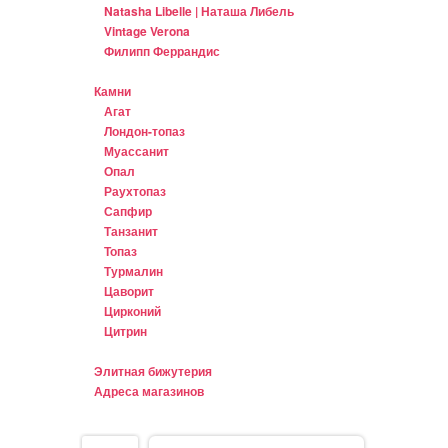
Natasha Libelle | Наташа Либель
Vintage Verona
Филипп Феррандис
Камни
Агат
Лондон-топаз
Муассанит
Опал
Раухтопаз
Сапфир
Танзанит
Топаз
Турмалин
Цаворит
Цирконий
Цитрин
Элитная бижутерия
Адреса магазинов