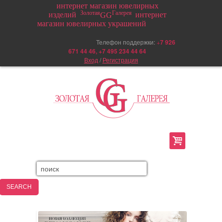
интернет магазин ювелирных
Золотая
Галерея
изделий
интернет
GG
магазин ювелирных украшений
Телефон поддержки:
+
7 926
671 44 46, +7 495 234 44 64
Вход
/
Регистрация