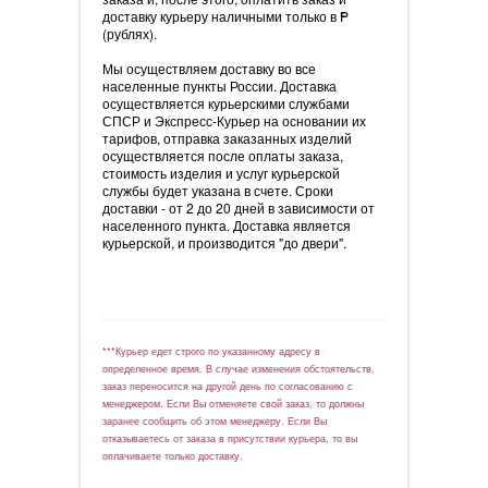
доставку курьеру наличными только в
=
P
(рублях).
Мы осуществляем доставку во все
населенные пункты России. Доставка
осуществляется курьерскими службами
СПСР и Экспресс-Курьер на основании их
тарифов, отправка заказанных изделий
осуществляется после оплаты заказа,
стоимость изделия и услуг курьерской
службы будет указана в счете. Сроки
доставки - от 2 до 20 дней в зависимости от
населенного пункта. Доставка является
курьерской, и производится "до двери".
***Курьер едет строго по указанному адресу в
определенное время. В случае изменения обстоятельств,
заказ переносится на другой день по согласованию с
менеджером. Если Вы отменяете свой заказ, то должны
заранее сообщить об этом менеджеру. Если Вы
отказываетесь от заказа в присутствии курьера, то вы
оплачиваете только доставку.