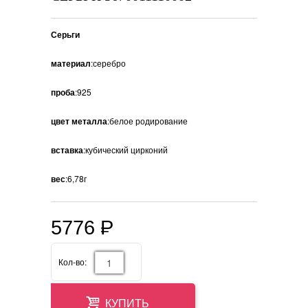
Серьги
материал
:серебро
проба
:925
цвет металла
:белое родирование
вставка
:кубический цирконий
вес
:6,78г
5776
P
=
Кол-во:
КУПИТЬ