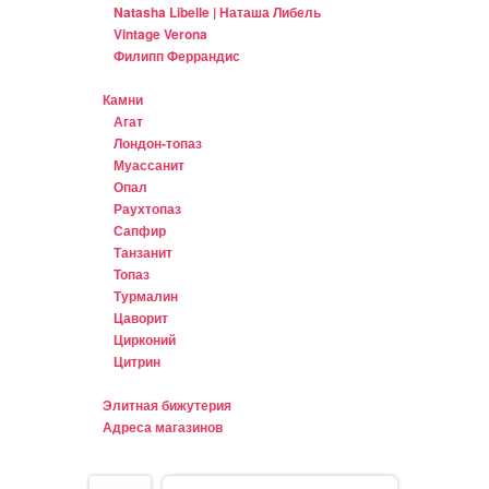
Natasha Libelle | Наташа Либель
Vintage Verona
Филипп Феррандис
Камни
Агат
Лондон-топаз
Муассанит
Опал
Раухтопаз
Сапфир
Танзанит
Топаз
Турмалин
Цаворит
Цирконий
Цитрин
Элитная бижутерия
Адреса магазинов