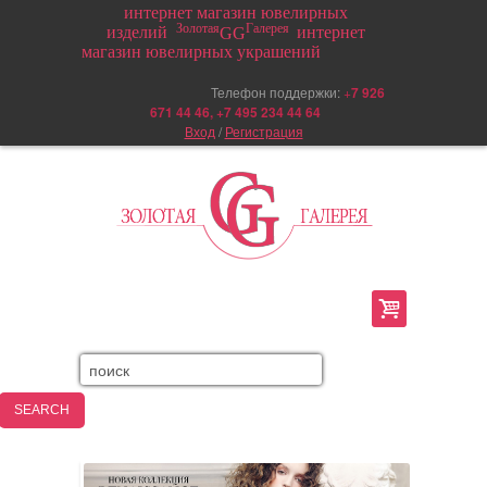
интернет магазин ювелирных
Золотая
Галерея
изделий
интернет
GG
магазин ювелирных украшений
Телефон поддержки:
+
7 926
671 44 46, +7 495 234 44 64
Вход
/
Регистрация