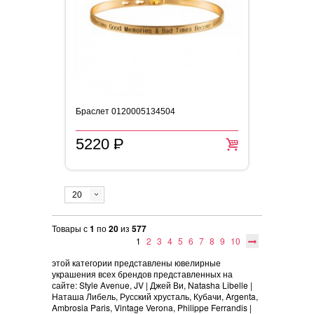
Браслет 0120005134504
5220
P
=
20
Товары с
1
по
20
из
577
1
2
3
4
5
6
7
8
9
10
этой категории представлены ювелирные
украшения всех брендов представленных на
сайте: Style Avenue, JV | Джей Ви, Natasha Libelle |
Наташа Либель, Русский хрусталь, Кубачи, Argenta,
Ambrosia Paris, Vintage Verona, Philippe Ferrandis |