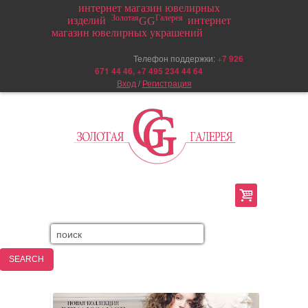
интернет магазин ювелирных
Золотая
Галерея
изделий
интернет
GG
магазин ювелирных украшений
Телефон поддержки:
+
7 926
671 44 46, +7 495 234 44 64
Вход
/
Регистрация