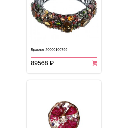
Браслет 20000100799
89568
P
=