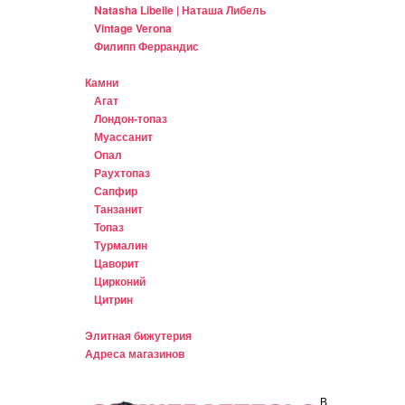
Natasha Libelle | Наташа Либель
Vintage Verona
Филипп Феррандис
Камни
Агат
Лондон-топаз
Муассанит
Опал
Раухтопаз
Сапфир
Танзанит
Топаз
Турмалин
Цаворит
Цирконий
Цитрин
Элитная бижутерия
Адреса магазинов
В