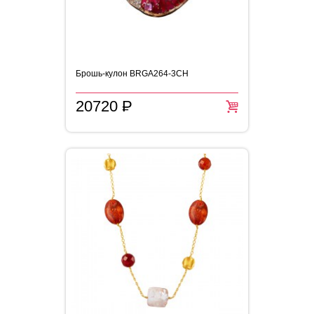
Брошь-кулон BRGA264-3CH
20720
P
=