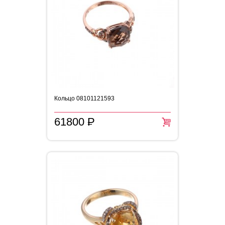
Кольцо 08101121593
61800
P
=