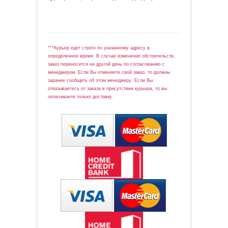
***Курьер едет строго по указанному адресу в
определенное время. В случае изменения обстоятельств,
заказ переносится на другой день по согласованию с
менеджером. Если Вы отменяете свой заказ, то должны
заранее сообщить об этом менеджеру. Если Вы
отказываетесь от заказа в присутствии курьера, то вы
оплачиваете только доставку.