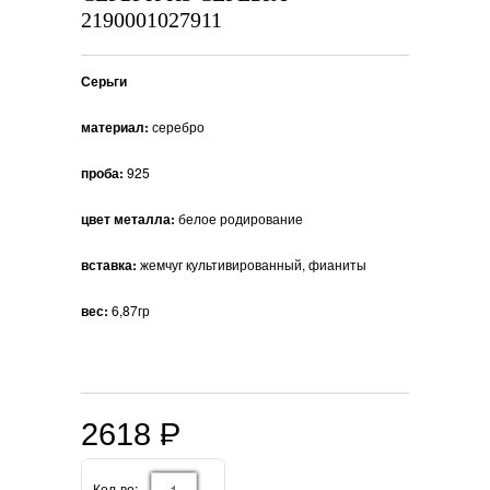
2190001027911
Серьги
материал:
серебро
проба:
925
цвет металла:
белое родирование
вставка:
жемчуг культивированный, фианиты
вес:
6,87гр
2618
P
=
Кол-во: