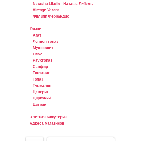
Natasha Libelle | Наташа Либель
Vintage Verona
Филипп Феррандис
Камни
Агат
Лондон-топаз
Муассанит
Опал
Раухтопаз
Сапфир
Танзанит
Топаз
Турмалин
Цаворит
Цирконий
Цитрин
Элитная бижутерия
Адреса магазинов