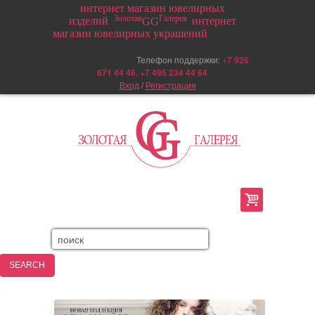
интернет магазин ювелирных
Золотая
Галерея
изделий
интернет
GG
магазин ювелирных украшений
Телефон поддержки:
+
7 926
671 44 46, +7 495 234 44 64
Вход
/
Регистрация