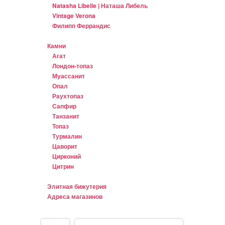
Natasha Libelle | Наташа Либель
Vintage Verona
Филипп Феррандис
Камни
Агат
Лондон-топаз
Муассанит
Опал
Раухтопаз
Сапфир
Танзанит
Топаз
Турмалин
Цаворит
Цирконий
Цитрин
Элитная бижутерия
Адреса магазинов