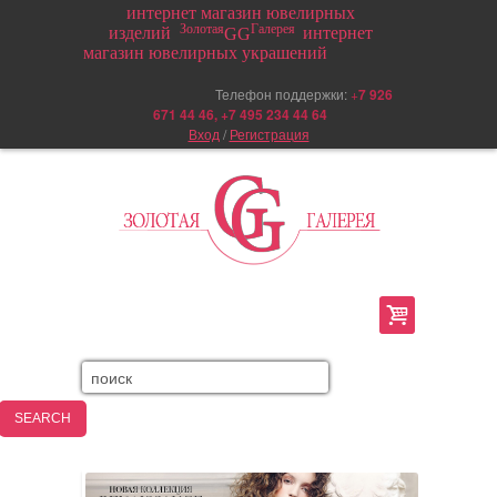
интернет магазин ювелирных
Золотая
Галерея
изделий
интернет
GG
магазин ювелирных украшений
Телефон поддержки:
+
7 926
671 44 46, +7 495 234 44 64
Вход
/
Регистрация