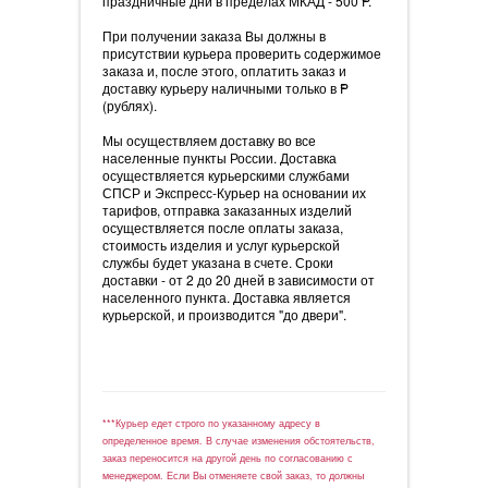
праздничные дни в пределах МКАД - 500
P.
При получении заказа Вы должны в
присутствии курьера проверить содержимое
заказа и, после этого, оплатить заказ и
доставку курьеру наличными только в
=
P
(рублях).
Мы осуществляем доставку во все
населенные пункты России. Доставка
осуществляется курьерскими службами
СПСР и Экспресс-Курьер на основании их
тарифов, отправка заказанных изделий
осуществляется после оплаты заказа,
стоимость изделия и услуг курьерской
службы будет указана в счете. Сроки
доставки - от 2 до 20 дней в зависимости от
населенного пункта. Доставка является
курьерской, и производится "до двери".
***Курьер едет строго по указанному адресу в
определенное время. В случае изменения обстоятельств,
заказ переносится на другой день по согласованию с
менеджером. Если Вы отменяете свой заказ, то должны