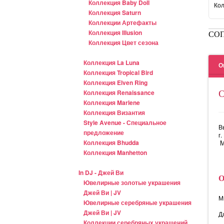
Коллекция Baby Doll
Кол
Коллекция Saturn
Коллекции Артефакты
Коллекция Illusion
СО
Коллекция Цвет сезона
Коллекция La Luna
О
Коллекция Tropical Bird
Коллекция Elven Ring
Коллекция Renaissance
Коллекция Marlene
Коллекция Византия
Style Avenue - Специальное
В
предложение
г
Коллекция Bhudda
М
Коллекция Manhetton
In DJ - Джей Ви
Ювелирные золотые украшения
Джей Ви | JV
М
Ювелирные серебряные украшения
Джей Ви | JV
Д
Коллекции серебряных украшений