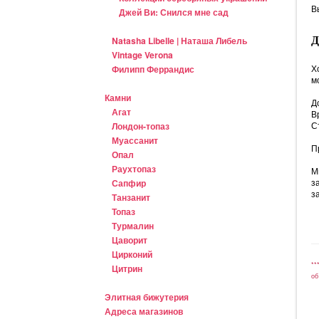
В
Джей Ви: Снился мне сад
Natasha Libelle | Наташа Либель
Vintage Verona
Х
Филипп Феррандис
м
Камни
Д
Агат
В
С
Лондон-топаз
Муассанит
П
Опал
Раухтопаз
М
з
Сапфир
з
Танзанит
Топаз
Турмалин
Цаворит
Цирконий
**
Цитрин
об
Элитная бижутерия
Адреса магазинов