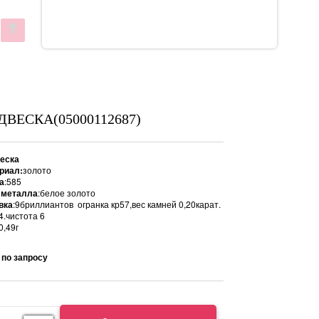
ДВЕСКА(05000112687)
еска
риал:
золото
а
:585
 металла
:белое золото
вка
:9бриллиантов огранка кр57,вес камней 0,20карат.
4.чистота 6
:0,49г
 по запросу