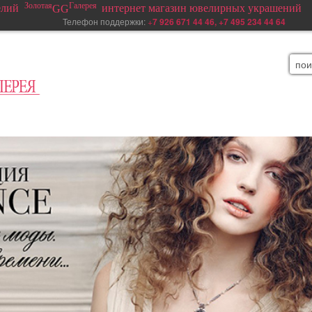
Золотая
Галерея
елий
интернет магазин ювелирных украшений
GG
елефон поддержки:
+
7 926 671 44 46, +7 495 234 44 64