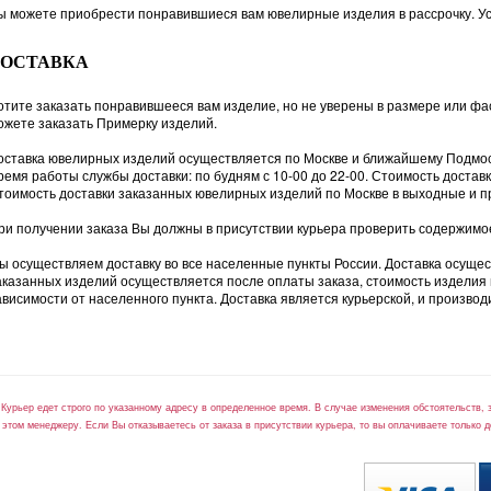
ы можете приобрести понравившиеся вам ювелирные изделия в рассрочку. Ус
ДОСТАВКА
отите заказать понравившееся вам изделие, но не уверены в размере или фас
ожете заказать Примерку изделий.
оставка ювелирных изделий осуществляется по Москве и ближайшему Подмо
ремя работы службы доставки: по будням с 10-00 до 22-00. Стоимость доста
тоимость доставки заказанных ювелирных изделий по Москве в выходные и п
ри получении заказа Вы должны в присутствии курьера проверить содержимое 
ы осуществляем доставку во все населенные пункты России. Доставка осуще
аказанных изделий осуществляется после оплаты заказа, стоимость изделия и у
ависимости от населенного пункта. Доставка является курьерской, и производи
*Курьер едет строго по указанному адресу в определенное время. В случае изменения обстоятельств, 
 этом менеджеру. Если Вы отказываетесь от заказа в присутствии курьера, то вы оплачиваете только д