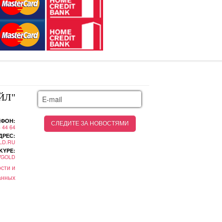
ЙЛ"
ЕФОН:
4 44 64
ДРЕС:
LD.RU
KYPE:
YGOLD
сти и
анных