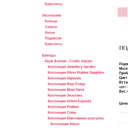
Браслеты
Эксклюзив
Кольца
Серьги
Колье
Подвески
Браслеты
ПО
Бренды
Style Avenue - Стайл Авеню
Подв
Коллекция Jewellery Garden
Мате
Коллекция Silver Rubies Sapphire
Проб
Цвет
Коллекция Hipnosis
Вста
Коллекция Жар Птица
цвет 
Коллекция Must Have
Вес
:
Коллекция Экзотика
Коллекция Orient Express
Цена
Коллекция Podium
Коллекция Coins
Коллекция Ювелирная шкатулка
Коллекция Disco