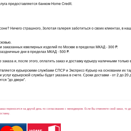
луга предоставляется банком Home Credit.
оне? Ничего страшного, Золотая галерея заботиться о своих клиентах, в на
сковью.
вки заказанных ювелирных изделий по Москве в пределах МКАД - 300
=
P.
раздничные дни в пределах МКАД - 500
=
P.
заказа и, после этого, оплатить заказ и доставку курьеру наличными только 
ствляется курьерскими службами СПСР и Экспресс-Курьер на основании их та
слуг курьерской службы будет указана в счете. Сроки доставки - от 2 до 20 
тся "до двери".
заказ переносится на другой день по согласованию с менеджером. Если Вы отменяете свой заказ, то 
оставку.