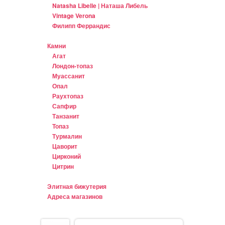
Natasha Libelle | Наташа Либель
Vintage Verona
Филипп Феррандис
Камни
Агат
Лондон-топаз
Муассанит
Опал
Раухтопаз
Сапфир
Танзанит
Топаз
Турмалин
Цаворит
Цирконий
Цитрин
Элитная бижутерия
Адреса магазинов