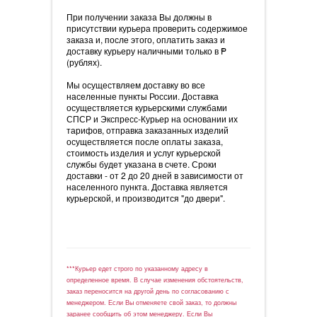
При получении заказа Вы должны в
присутствии курьера проверить содержимое
заказа и, после этого, оплатить заказ и
доставку курьеру наличными только в
=
P
(рублях).
Мы осуществляем доставку во все
населенные пункты России. Доставка
осуществляется курьерскими службами
СПСР и Экспресс-Курьер на основании их
тарифов, отправка заказанных изделий
осуществляется после оплаты заказа,
стоимость изделия и услуг курьерской
службы будет указана в счете. Сроки
доставки - от 2 до 20 дней в зависимости от
населенного пункта. Доставка является
курьерской, и производится "до двери".
***Курьер едет строго по указанному адресу в
определенное время. В случае изменения обстоятельств,
заказ переносится на другой день по согласованию с
менеджером. Если Вы отменяете свой заказ, то должны
заранее сообщить об этом менеджеру. Если Вы