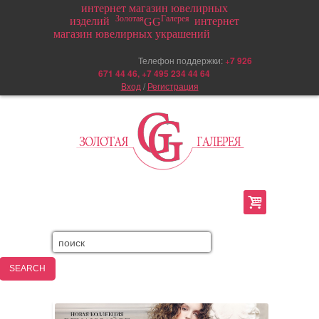
интернет магазин ювелирных
Золотая
Галерея
изделий
интернет
GG
магазин ювелирных украшений
Телефон поддержки:
+
7 926
671 44 46, +7 495 234 44 64
Вход
/
Регистрация