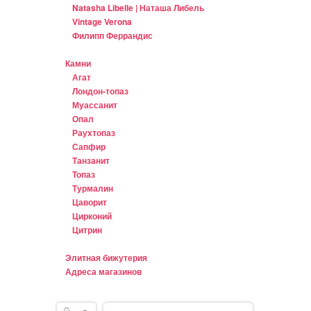
Natasha Libelle | Наташа Либель
Vintage Verona
Филипп Феррандис
Камни
Агат
Лондон-топаз
Муассанит
Опал
Раухтопаз
Сапфир
Танзанит
Топаз
Турмалин
Цаворит
Цирконий
Цитрин
Элитная бижутерия
Адреса магазинов