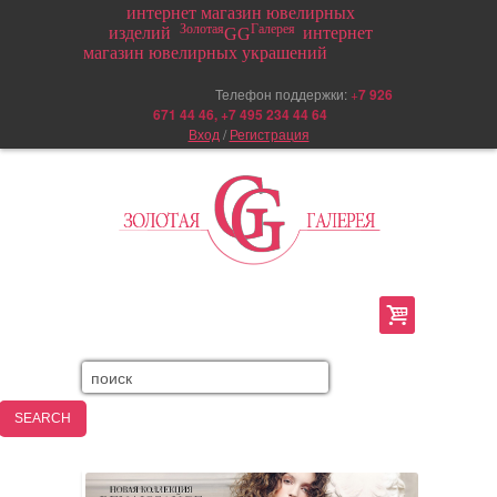
интернет магазин ювелирных
Золотая
Галерея
изделий
интернет
GG
магазин ювелирных украшений
Телефон поддержки:
+
7 926
671 44 46, +7 495 234 44 64
Вход
/
Регистрация