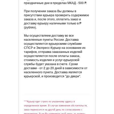
праздничные дни в пределах МКАД - 500
=
P.
При получении заказа Вы должны в
присутствии курьера проверить содержимое
заказа и, после этого, оплатить заказ и
доставку курьеру наличными только в
=
P
(рублях).
Мы осуществляем доставку во все
населенные пункты России. Доставка
осуществляется курьерскими службами
СПСР и Экспресс-Курьер на основании их
тарифов, отправка заказанных изделий
осуществляется после оплаты заказа,
стоимость изделия и услуг курьерской
службы будет указана в счете. Сроки
доставки - от 2 до 20 дней в зависимости от
населенного пункта. Доставка является
курьерской, и производится "до двери".
***Курьер едет строго по указанному адресу в
определенное время. В случае изменения обстоятельств,
заказ переносится на другой день по согласованию с
менеджером. Если Вы отменяете свой заказ, то должны