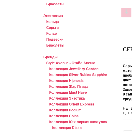
Браслеты
Эксклюзив
Кольца
Серьги
Колье
Подвески
Браслеты
СЕ
Бренды
Style Avenue - Стайл Авеню
Серь
Коллекция Jewellery Garden
мате
Коллекция Silver Rubies Sapphire
проб
цвет
Коллекция Hipnosis
вста
Коллекция Жар Птица
2цвет
Коллекция Must Have
8 са
Коллекция Экзотика
сред
Коллекция Orient Express
НЕТ 
Коллекция Podium
ЦЕНА
Коллекция Coins
Коллекция Ювелирная шкатулка
Коллекция Disco