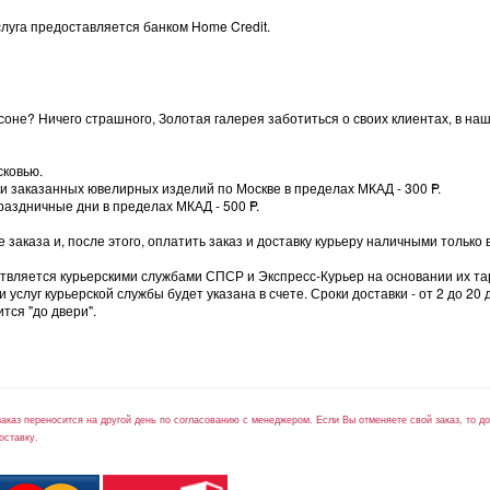
луга предоставляется банком Home Credit.
оне? Ничего страшного, Золотая галерея заботиться о своих клиентах, в на
сковью.
вки заказанных ювелирных изделий по Москве в пределах МКАД - 300
=
P.
раздничные дни в пределах МКАД - 500
=
P.
заказа и, после этого, оплатить заказ и доставку курьеру наличными только 
ствляется курьерскими службами СПСР и Экспресс-Курьер на основании их та
слуг курьерской службы будет указана в счете. Сроки доставки - от 2 до 20 
тся "до двери".
заказ переносится на другой день по согласованию с менеджером. Если Вы отменяете свой заказ, то 
оставку.