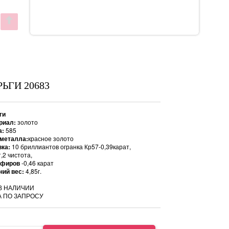
РЬГИ 20683
ги
риал:
золото
а:
585
 металла:
красное золото
вка:
10 бриллиантов огранка Кр57-0,39карат,
,2 чистота,
пфиров
-0,46 карат
ний вес:
4,85г.
В НАЛИЧИИ
 ПО ЗАПРОСУ