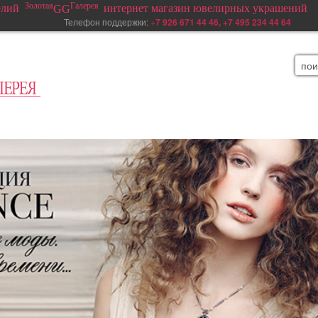
Золотая
Галерея
елий
интернет магазин ювелирных украшений
GG
елефон поддержки:
+
7 926 671 44 46, +7 495 234 44 64