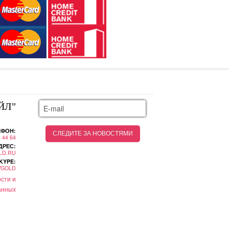
ЙЛ"
ЕФОН:
4 44 64
ДРЕС:
LD.RU
KYPE:
YGOLD
сти и
анных