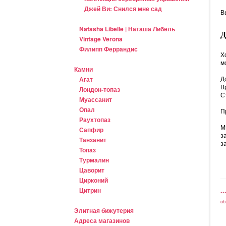
Джей Ви: Снился мне сад
В
Natasha Libelle | Наташа Либель
Vintage Verona
Филипп Феррандис
Х
м
Камни
Д
Агат
В
Лондон-топаз
С
Муассанит
Опал
П
Раухтопаз
М
Сапфир
з
Танзанит
з
Топаз
Турмалин
Цаворит
Цирконий
Цитрин
**
об
Элитная бижутерия
Адреса магазинов