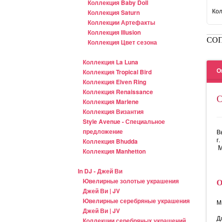
Коллекция Baby Doll
Кол
Коллекция Saturn
Коллекции Артефакты
Коллекция Illusion
СО
Коллекция Цвет сезона
Коллекция La Luna
О
Коллекция Tropical Bird
Коллекция Elven Ring
Коллекция Renaissance
Коллекция Marlene
Коллекция Византия
Style Avenue - Специальное
предложение
В
г
Коллекция Bhudda
М
Коллекция Manhetton
In DJ - Джей Ви
Ювелирные золотые украшения
Джей Ви | JV
Ювелирные серебряные украшения
М
Джей Ви | JV
Д
Коллекции серебряных украшений