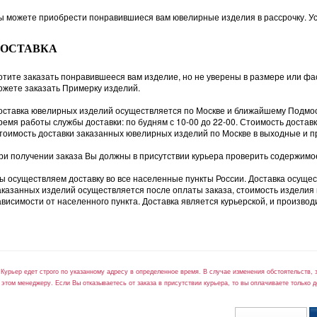
ы можете приобрести понравившиеся вам ювелирные изделия в рассрочку. Ус
ДОСТАВКА
отите заказать понравившееся вам изделие, но не уверены в размере или фас
ожете заказать Примерку изделий.
оставка ювелирных изделий осуществляется по Москве и ближайшему Подмо
ремя работы службы доставки: по будням с 10-00 до 22-00. Стоимость доста
тоимость доставки заказанных ювелирных изделий по Москве в выходные и п
ри получении заказа Вы должны в присутствии курьера проверить содержимое 
ы осуществляем доставку во все населенные пункты России. Доставка осуще
аказанных изделий осуществляется после оплаты заказа, стоимость изделия и у
ависимости от населенного пункта. Доставка является курьерской, и производи
*Курьер едет строго по указанному адресу в определенное время. В случае изменения обстоятельств, 
 этом менеджеру. Если Вы отказываетесь от заказа в присутствии курьера, то вы оплачиваете только д