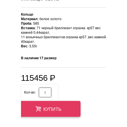
Кольцо
Материал
: белое золото
Проба
: 585
Вставка
: 71 черный бриллиант огранка кр57 вес
камней 0,44карат,
11 коньячных бриллиантов огранка кр57 ,вес камней
40карат.
Вес
: 3,55г
В наличии 17 размер
115456
P
=
Кол-во:
КУПИТЬ