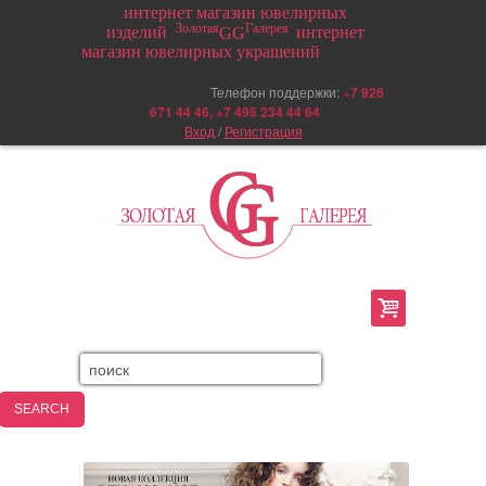
интернет магазин ювелирных
Золотая
Галерея
изделий
интернет
GG
магазин ювелирных украшений
Телефон поддержки:
+
7 926
671 44 46, +7 495 234 44 64
Вход
/
Регистрация