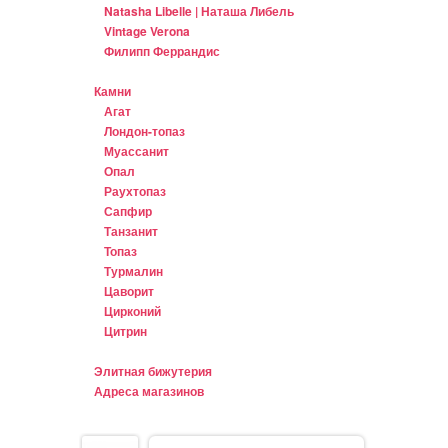
Natasha Libelle | Наташа Либель
Vintage Verona
Филипп Феррандис
Камни
Агат
Лондон-топаз
Муассанит
Опал
Раухтопаз
Сапфир
Танзанит
Топаз
Турмалин
Цаворит
Цирконий
Цитрин
Элитная бижутерия
Адреса магазинов