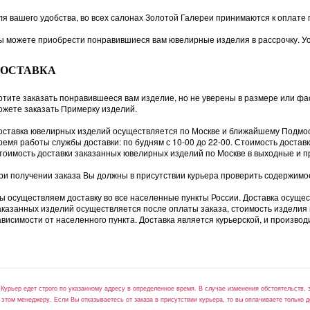
ля вашего удобства, во всех салонах Золотой Галереи принимаются к оплате 
ы можете приобрести понравившиеся вам ювелирные изделия в рассрочку. Ус
ДОСТАВКА
отите заказать понравившееся вам изделие, но не уверены в размере или фас
ожете заказать Примерку изделий.
оставка ювелирных изделий осуществляется по Москве и ближайшему Подмо
ремя работы службы доставки: по будням с 10-00 до 22-00. Стоимость доста
тоимость доставки заказанных ювелирных изделий по Москве в выходные и п
ри получении заказа Вы должны в присутствии курьера проверить содержимое 
ы осуществляем доставку во все населенные пункты России. Доставка осуще
аказанных изделий осуществляется после оплаты заказа, стоимость изделия и у
ависимости от населенного пункта. Доставка является курьерской, и производи
*Курьер едет строго по указанному адресу в определенное время. В случае изменения обстоятельств, 
 этом менеджеру. Если Вы отказываетесь от заказа в присутствии курьера, то вы оплачиваете только д