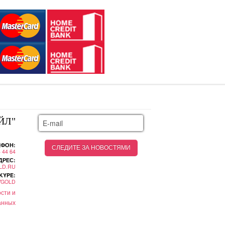
ЙЛ"
ЕФОН:
4 44 64
ДРЕС:
LD.RU
KYPE:
YGOLD
сти и
анных