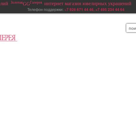
Золотая
Галерея
елий
интернет магазин ювелирных украшений
GG
елефон поддержки:
+
7 926 671 44 46, +7 495 234 44 64