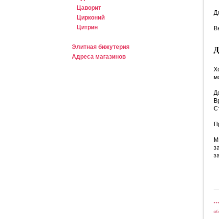
Цаворит
Д
Цирконий
Цитрин
В
Элитная бижутерия
Адреса магазинов
Х
м
Д
В
С
П
М
з
з
**
об