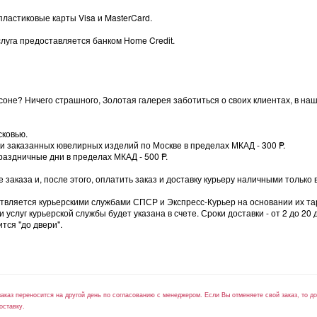
пластиковые карты Visa и MasterCard.
луга предоставляется банком Home Credit.
оне? Ничего страшного, Золотая галерея заботиться о своих клиентах, в на
сковью.
вки заказанных ювелирных изделий по Москве в пределах МКАД - 300
=
P.
раздничные дни в пределах МКАД - 500
=
P.
заказа и, после этого, оплатить заказ и доставку курьеру наличными только 
ствляется курьерскими службами СПСР и Экспресс-Курьер на основании их та
слуг курьерской службы будет указана в счете. Сроки доставки - от 2 до 20 
тся "до двери".
заказ переносится на другой день по согласованию с менеджером. Если Вы отменяете свой заказ, то 
оставку.