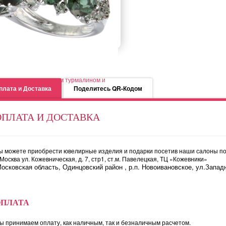
тое кольцо с зеленым турмалином и
плата и Доставка
Поделитесь QR-Кодом
ОПЛАТА И ДОСТАВКА
фирами
ы можете приобрести ювелирные изделия и подарки посетив наши салоны по
. Москва ул. Кожевническая, д. 7, стр1, ст.м. Павелецкая, ТЦ «Кожевники»
ьцо 23200161858
осковская область, Одинцовский район , р.п. Новоивановское, ул.Западн
ОПЛАТА
ы принимаем оплату, как наличным, так и безналичным расчетом.