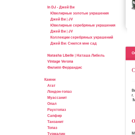
In DJ - Джей Ви
Ювелирные золотые украшения
Джей Ви | JV
Ювелирные серебряные украшения
Джей Ви | JV
Коллекции серебряных украшений
Джей Ви: Снился мне сад
золо
О
Natasha Libelle | Наташа Либель
Vintage Verona
Филипп Феррандис
сап
Камни
Агат
В
Лондон-топаз
г
Муассанит
Кол
М
Опал
Раухтопаз
Сапфир
Танзанит
Топаз
М
Турмалин