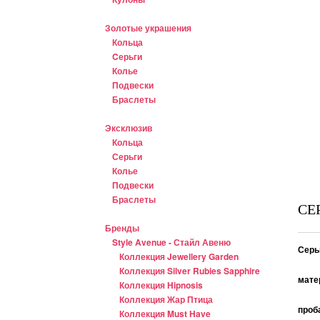
Золотые украшения
Кольца
Cерьги
Колье
Подвески
Браслеты
Эксклюзив
Кольца
Серьги
Колье
Подвески
Браслеты
СЕ
Бренды
Style Avenue - Стайл Авеню
Серь
Коллекция Jewellery Garden
Коллекция Silver Rubies Sapphire
мате
Коллекция Hipnosis
Коллекция Жар Птица
проб
Коллекция Must Have