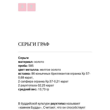
СЕРЬГИ ГРАФ
Серьги
материал:
золото
проба:
585
цвет металла:
желтое золото
вставка:
86 коньячных бриллиантов огранка Кр 57-
0,68 карат,
2 сапфира огранка Кр.57-0,21 карат
2 раухтопаза-32,25 карат
средний вес:
13,73 гр
В буддийской культуре
раухтопаз
называют
«камнем Будды». Считают, что он способствует