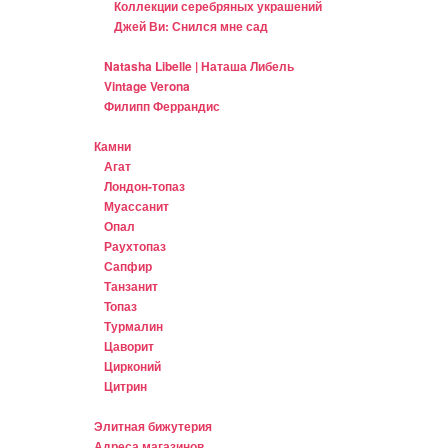
Коллекции серебряных украшений
Джей Ви: Снился мне сад
Natasha Libelle | Наташа Либель
Vintage Verona
Филипп Феррандис
Камни
Агат
Лондон-топаз
Муассанит
Опал
Раухтопаз
Сапфир
Танзанит
Топаз
Турмалин
Цаворит
Цирконий
Цитрин
Элитная бижутерия
Адреса магазинов