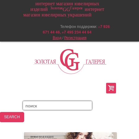
интернет магазин ювелирных
Золотая
Галерея
изделий
интернет
GG
магазин ювелирных украшений
Телефон поддержки:
+
7 926
671 44 46, +7 495 234 44 64
Вход
/
Регистрация