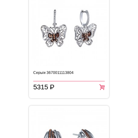
Серьги 3670011113804
5315
P
=