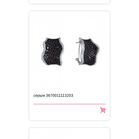
серьги 3670011113203