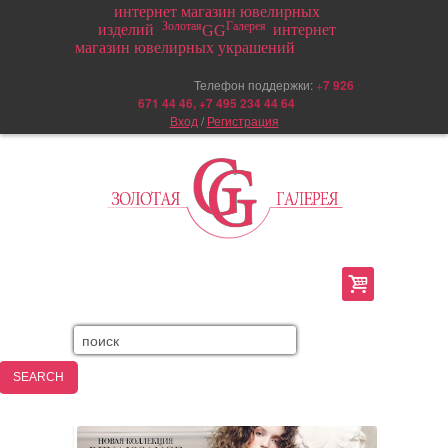
интернет магазин ювелирных
Золотая
Галерея
изделий
интернет
GG
магазин ювелирных украшений
Телефон поддержки:
+
7 926
671 44 46, +7 495 234 44 64
Вход
/
Регистрация