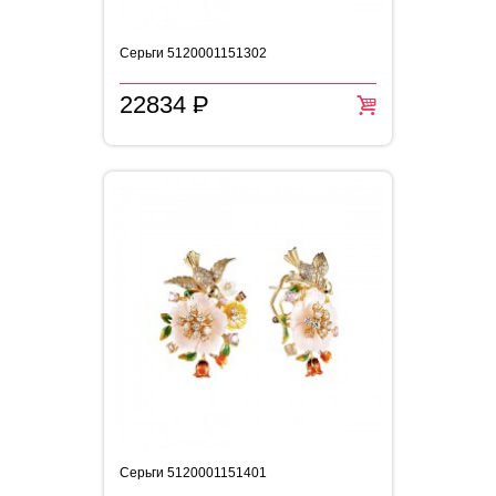
Серьги 5120001151302
22834
P
=
Серьги 5120001151401