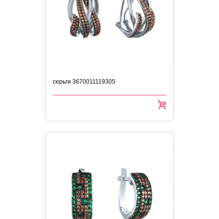
серьги 3670011119305