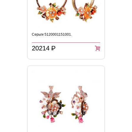
Серьги 5120001151001.
20214
P
=