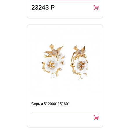
23243
P
=
Серьги 5120001151601