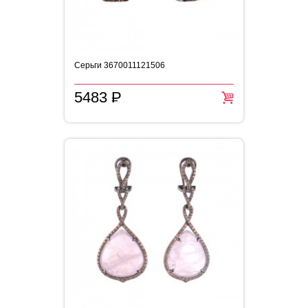
Серьги 3670011121506
5483
P
=