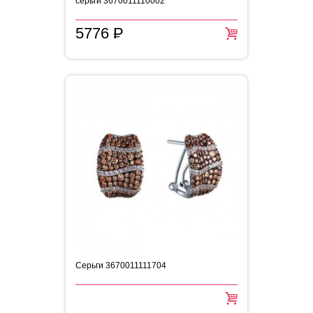
серьги 3670011110002
5776
P
=
Серьги 3670011111704