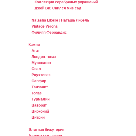
Коллекции серебряных украшений
Джей Ви: Снился мне сад
Natasha Libelle | Наташа Либель
Vintage Verona
Филипп Феррандис
Камни
Агат
Лондон-топаз
Муассанит
Опал
Раухтопаз
Сапфир
Танзанит
Топаз
Турмалин
Цаворит
Цирконий
Цитрин
Элитная бижутерия
Адреса магазинов