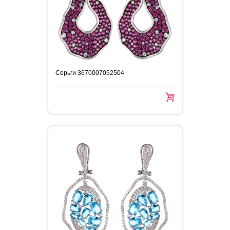
Серьги 3670007052504