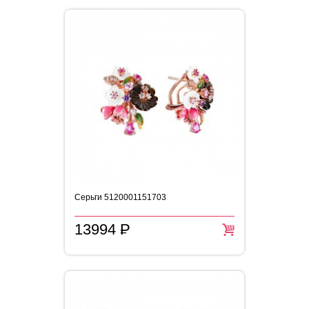
Серьги 5120001151703
13994
P
=