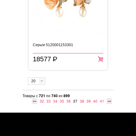
Серьги 5120001153301
18577
P
=
20
Товары с
721
по
740
из
899
32
33
34
35
36
37
38
39
40
41