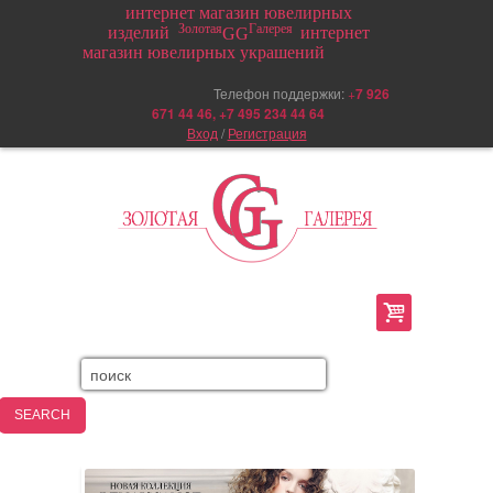
интернет магазин ювелирных
Золотая
Галерея
изделий
интернет
GG
магазин ювелирных украшений
Телефон поддержки:
+
7 926
671 44 46, +7 495 234 44 64
Вход
/
Регистрация