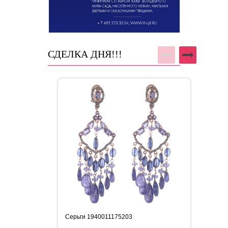
СДЕЛКА ДНЯ!!!
Серьги 1940011175203
Бра