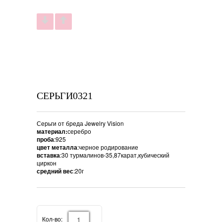
СЕРЬГИ0321
Серьги от бреда Jewelry Vision
материал:
серебро
проба
:925
цвет металла
:черное родирование
вставка
:30 турмалинов-35,87карат,кубический
циркон
средний вес
:20г
Кол-во: