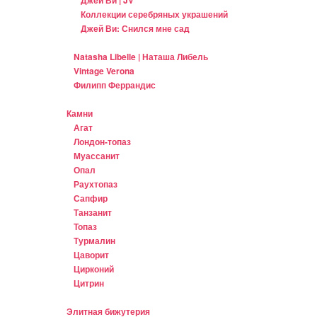
Коллекции серебряных украшений
Джей Ви: Снился мне сад
Natasha Libelle | Наташа Либель
Vintage Verona
Филипп Феррандис
Камни
Агат
Лондон-топаз
Муассанит
Опал
Раухтопаз
Сапфир
Танзанит
Топаз
Турмалин
Цаворит
Цирконий
Цитрин
Элитная бижутерия