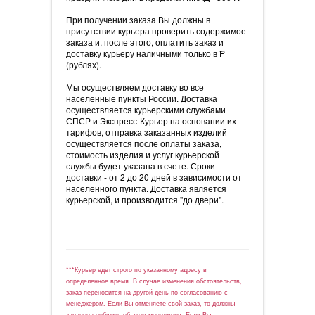
При получении заказа Вы должны в
присутствии курьера проверить содержимое
заказа и, после этого, оплатить заказ и
доставку курьеру наличными только в
=
P
(рублях).
Мы осуществляем доставку во все
населенные пункты России. Доставка
осуществляется курьерскими службами
СПСР и Экспресс-Курьер на основании их
тарифов, отправка заказанных изделий
осуществляется после оплаты заказа,
стоимость изделия и услуг курьерской
службы будет указана в счете. Сроки
доставки - от 2 до 20 дней в зависимости от
населенного пункта. Доставка является
курьерской, и производится "до двери".
***Курьер едет строго по указанному адресу в
определенное время. В случае изменения обстоятельств,
заказ переносится на другой день по согласованию с
менеджером. Если Вы отменяете свой заказ, то должны
заранее сообщить об этом менеджеру. Если Вы