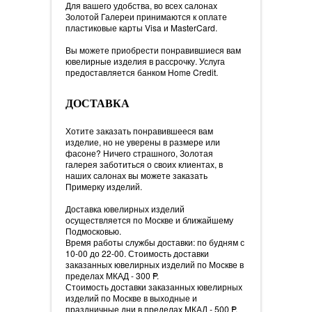
Для вашего удобства, во всех салонах
Золотой Галереи принимаются к оплате
пластиковые карты Visa и MasterCard.
Вы можете приобрести понравившиеся вам
ювелирные изделия в рассрочку. Услуга
предоставляется банком Home Credit.
ДОСТАВКА
Хотите заказать понравившееся вам
изделие, но не уверены в размере или
фасоне? Ничего страшного, Золотая
галерея заботиться о своих клиентах, в
наших салонах вы можете заказать
Примерку изделий.
Доставка ювелирных изделий
осуществляется по Москве и ближайшему
Подмосковью.
Время работы службы доставки: по будням с
10-00 до 22-00. Стоимость доставки
заказанных ювелирных изделий по Москве в
пределах МКАД - 300
=
P.
Стоимость доставки заказанных ювелирных
изделий по Москве в выходные и
праздничные дни в пределах МКАД - 500
=
P.