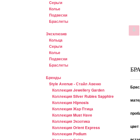
Cерьги
Колье
Подвески
Браслеты
Эксклюзив
Кольца
Серьги
Колье
Подвески
Браслеты
БР
Бренды
Style Avenue - Стайл Авеню
Брас
Коллекция Jewellery Garden
Коллекция Silver Rubies Sapphire
мате
Коллекция Hipnosis
Коллекция Жар Птица
проб
Коллекция Must Have
Коллекция Экзотика
цвет
Коллекция Orient Express
Коллекция Podium
вста
Коллекция Coins