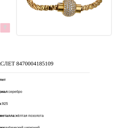
АСЛЕТ 8470004185109
лет
риал
:серебро
а
:925
 металла
:жёлтая позолота
вки
:кубический цирконий.