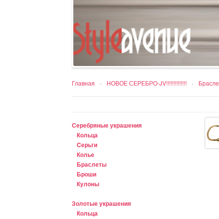
Главная
›
НОВОЕ СЕРЕБРО-JV!!!!!!!!!!!!!!
›
Брасле
Серебряные украшения
Кольца
Cерьги
Колье
Браслеты
Броши
Кулоны
Золотые украшения
Кольца