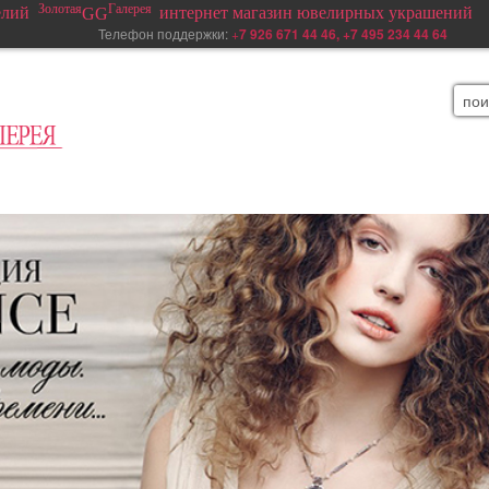
Золотая
Галерея
елий
интернет магазин ювелирных украшений
GG
елефон поддержки:
+
7 926 671 44 46, +7 495 234 44 64