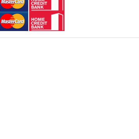
Браслет 8470004185109
Колье 622000313