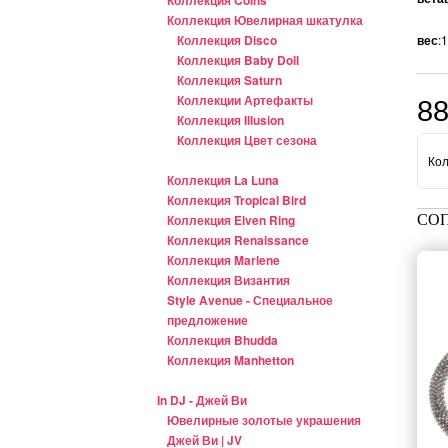
Коллекция Ювелирная шкатулка
Коллекция Disco
вес
:
Коллекция Baby Doll
Коллекция Saturn
Коллекции Артефакты
8
Коллекция Illusion
Коллекция Цвет сезона
Кол
Коллекция La Luna
Коллекция Tropical Bird
Коллекция Elven Ring
СО
Коллекция Renaissance
Коллекция Marlene
Коллекция Византия
Style Avenue - Специальное
предложение
Коллекция Bhudda
Коллекция Manhetton
In DJ - Джей Ви
Ювелирные золотые украшения
Джей Ви | JV