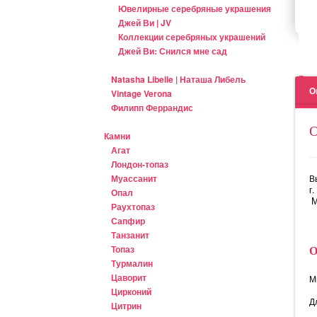
Ювелирные серебряные украшения
Джей Ви | JV
Коллекции серебряных украшений
Джей Ви: Снился мне сад
Бра
Natasha Libelle | Наташа Либель
О
Vintage Verona
Филипп Феррандис
Камни
Агат
Лондон-топаз
Муассанит
В
г
Опал
М
Раухтопаз
Сапфир
Танзанит
Топаз
Турмалин
Цаворит
М
Цирконий
Д
Цитрин