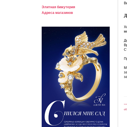
В
Элитная бижутерия
Адреса магазинов
Х
м
Д
В
С
П
М
з
з
**
об