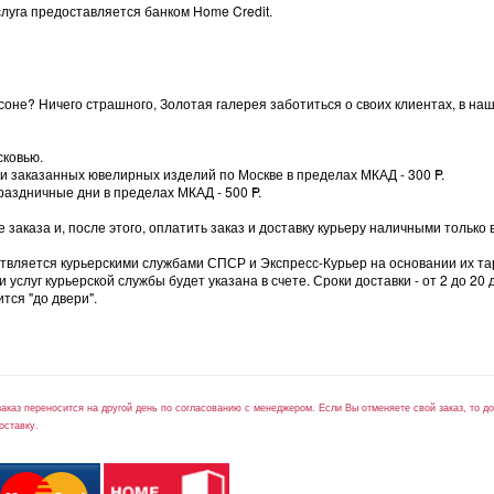
луга предоставляется банком Home Credit.
оне? Ничего страшного, Золотая галерея заботиться о своих клиентах, в на
сковью.
вки заказанных ювелирных изделий по Москве в пределах МКАД - 300
=
P.
раздничные дни в пределах МКАД - 500
=
P.
заказа и, после этого, оплатить заказ и доставку курьеру наличными только 
ствляется курьерскими службами СПСР и Экспресс-Курьер на основании их та
слуг курьерской службы будет указана в счете. Сроки доставки - от 2 до 20 
тся "до двери".
заказ переносится на другой день по согласованию с менеджером. Если Вы отменяете свой заказ, то 
оставку.