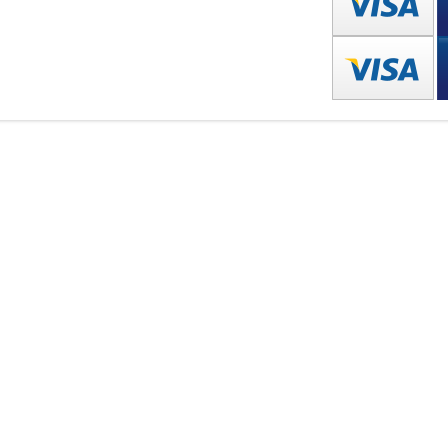
аслет 3670011123507
Браслет 8470001048703