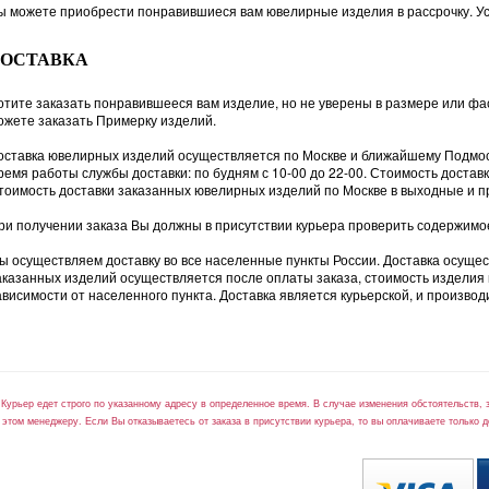
ы можете приобрести понравившиеся вам ювелирные изделия в рассрочку. Ус
ДОСТАВКА
отите заказать понравившееся вам изделие, но не уверены в размере или фас
ожете заказать Примерку изделий.
оставка ювелирных изделий осуществляется по Москве и ближайшему Подмо
ремя работы службы доставки: по будням с 10-00 до 22-00. Стоимость доста
тоимость доставки заказанных ювелирных изделий по Москве в выходные и п
ри получении заказа Вы должны в присутствии курьера проверить содержимое 
ы осуществляем доставку во все населенные пункты России. Доставка осуще
аказанных изделий осуществляется после оплаты заказа, стоимость изделия и у
ависимости от населенного пункта. Доставка является курьерской, и производи
*Курьер едет строго по указанному адресу в определенное время. В случае изменения обстоятельств, 
 этом менеджеру. Если Вы отказываетесь от заказа в присутствии курьера, то вы оплачиваете только д