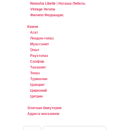
Natasha Libelle | Наташа Либель
Vintage Verona
Филипп Феррандис
Камни
Агат
Лондон-топаз
Муассанит
Опал
Раухтопаз
Сапфир
Танзанит
Топаз
Турмалин
Цаворит
Цирконий
Цитрин
Элитная бижутерия
Адреса магазинов