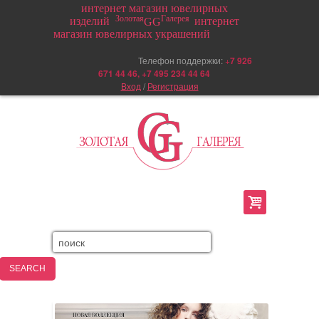
интернет магазин ювелирных
Золотая
Галерея
изделий
интернет
GG
магазин ювелирных украшений
Телефон поддержки:
+
7 926
671 44 46, +7 495 234 44 64
Вход
/
Регистрация