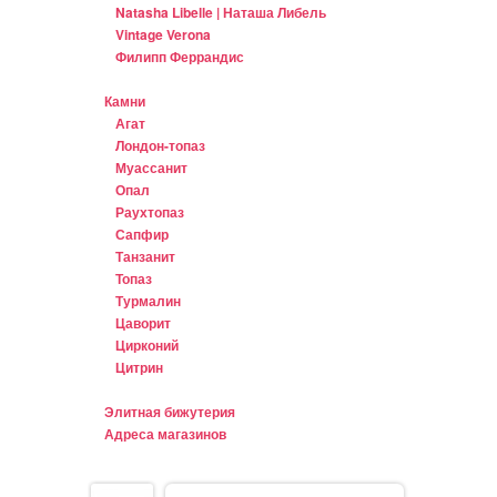
Natasha Libelle | Наташа Либель
Vintage Verona
Филипп Феррандис
Камни
Агат
Лондон-топаз
Муассанит
Опал
Раухтопаз
Сапфир
Танзанит
Топаз
Турмалин
Цаворит
Цирконий
Цитрин
Элитная бижутерия
Адреса магазинов