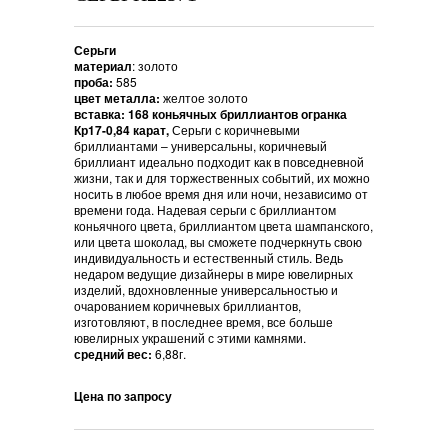
Серьги
материал
: золото
проба:
585
цвет металла:
желтое золото
вставка:
168 коньячных бриллиантов огранка
Кр17-0,84 карат,
Серьги с коричневыми
бриллиантами – универсальны, коричневый
бриллиант идеально подходит как в повседневной
жизни, так и для торжественных событий, их можно
носить в любое время дня или ночи, независимо от
времени года. Надевая серьги с бриллиантом
коньячного цвета, бриллиантом цвета шампанского,
или цвета шоколад, вы сможете подчеркнуть свою
индивидуальность и естественный стиль. Ведь
недаром ведущие дизайнеры в мире ювелирных
изделий, вдохновленные универсальностью и
очарованием коричневых бриллиантов,
изготовляют, в последнее время, все больше
ювелирных украшений с этими камнями.
средний вес:
6,88г.
Цена по запросу