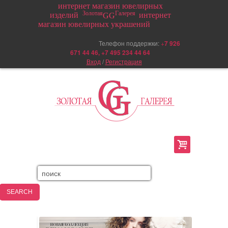
интернет магазин ювелирных
Золотая
Галерея
изделий
интернет
GG
магазин ювелирных украшений
Телефон поддержки:
+
7 926
671 44 46, +7 495 234 44 64
Вход
/
Регистрация